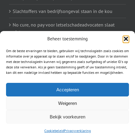
Slachtoffers van bedrijfsongeval staan in de kou
No cure, no pay voor letselschadeadvocaten slaat
niet aan
Beheer toestemming
Om de beste ervaringen te bieden, gebruiken wij technologieën zoals cookies om
informatie over je apparaat op te slaan en/of te raadplegen. Door in te stemmen
PROVINCIES
met deze technologieën kunnen wij gegevens zoals surfgedrag of unieke ID's op
deze site verwerken. Als je geen toestemming geeft of uw toestemming intrekt,
Drenthe
|
Friesland
|
Gelderland
|
Groningen
|
Limburg
|
kan dit een nadelige invloed hebben op bepaalde functies en mogelijkheden.
Noord-Brabant
|
Noord-Holland
|
Overijssel
|
Utrecht
|
Zuid-Holland
|
Accepteren
Weigeren
Bekijk voorkeuren
Letselschade specialist
-
Site
ma
p
-
Linkpartners
-
Webmaster
-
Disclaimer
-
Cookiebeleid
Privacyverklaring
Over ons
-
Privacyverklaring
-
Letselschade leads kopen