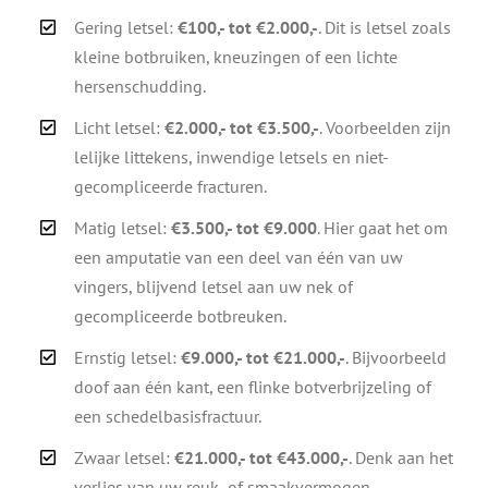
Gering letsel:
€100,- tot €2.000,-
. Dit is letsel zoals
kleine botbruiken, kneuzingen of een lichte
hersenschudding.
Licht letsel:
€2.000,- tot €3.500,-
. Voorbeelden zijn
lelijke littekens, inwendige letsels en niet-
gecompliceerde fracturen.
Matig letsel:
€3.500,- tot €9.000
. Hier gaat het om
een amputatie van een deel van één van uw
vingers, blijvend letsel aan uw nek of
gecompliceerde botbreuken.
Ernstig letsel:
€9.000,- tot €21.000,-
. Bijvoorbeeld
doof aan één kant, een flinke botverbrijzeling of
een schedelbasisfractuur.
Zwaar letsel:
€21.000,- tot €43.000,-
. Denk aan het
verlies van uw reuk- of smaakvermogen,