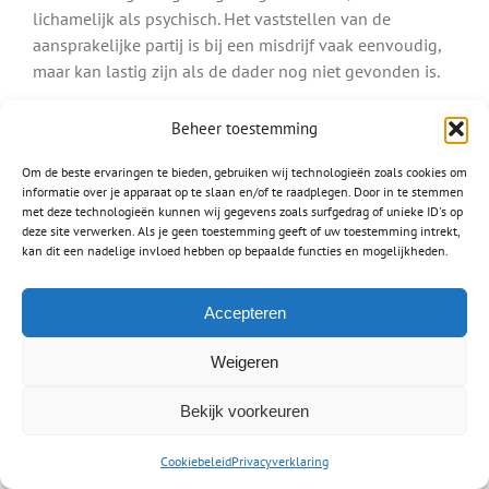
lichamelijk als psychisch. Het vaststellen van de
aansprakelijke partij is bij een misdrijf vaak eenvoudig,
maar kan lastig zijn als de dader nog niet gevonden is.
Ook letsel door een hondenbeetvalt onder een misdrijf.
Beheer toestemming
Bent u gebeten door een hond, dan is de eigenaar van
deze hond aansprakelijk.
Om de beste ervaringen te bieden, gebruiken wij technologieën zoals cookies om
informatie over je apparaat op te slaan en/of te raadplegen. Door in te stemmen
met deze technologieën kunnen wij gegevens zoals surfgedrag of unieke ID's op
Lees meer over:
deze site verwerken. Als je geen toestemming geeft of uw toestemming intrekt,
Letsel na een hondenbeet
kan dit een nadelige invloed hebben op bepaalde functies en mogelijkheden.
Schade na mishandeling
Accepteren
Letselschade medische fout
Waar mensen werken worden fouten gemaakt, zo ook
Weigeren
door dokters, artsen en chirurgen. Een
medische fout
Bekijk voorkeuren
verschilt van het stellen van een verkeerde diagnose en
het toedienen van een verkeerd medicijn tot het
Cookiebeleid
Privacyverklaring
amputeren van een verkeerd lichaamsdeel. Het is heel