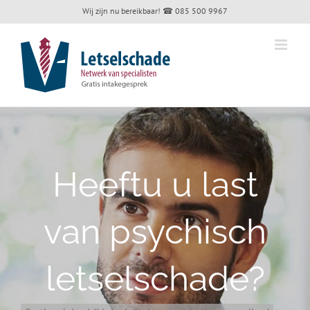
Skip
Wij zijn nu bereikbaar!
☎ 085 500 9967
to
content
Heeftu u last
van psychisch
letselschade?