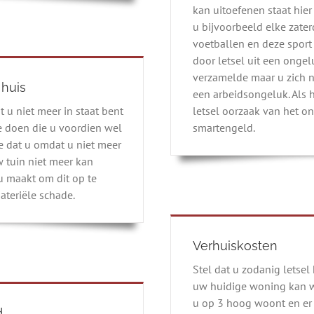
kan uitoefenen staat hier
u bijvoorbeeld elke zate
voetballen en deze sport
door letsel uit een ongel
verzamelde maar u zich n
 huis
een arbeidsongeluk. Als h
at u niet meer in staat bent
letsel oorzaak van het on
e doen die u voordien wel
smartengeld.
e dat u omdat u niet meer
 tuin niet meer kan
u maakt om dit op te
teriële schade.
Verhuiskosten
Stel dat u zodanig letsel
uw huidige woning kan wo
u op 3 hoog woont en er 
d