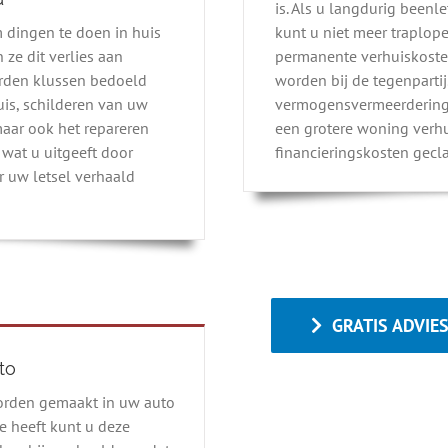
is. Als u langdurig beenl
m dingen te doen in huis
kunt u niet meer traplopen
ze dit verlies aan
permanente verhuiskost
rden klussen bedoeld
worden bij de tegenpartij
is, schilderen van uw
vermogensvermeerdering 
aar ook het repareren
een grotere woning verhu
 wat u uitgeeft door
financieringskosten gec
 uw letsel verhaald
GRATIS ADVIE
to
orden gemaakt in uw auto
e heeft kunt u deze