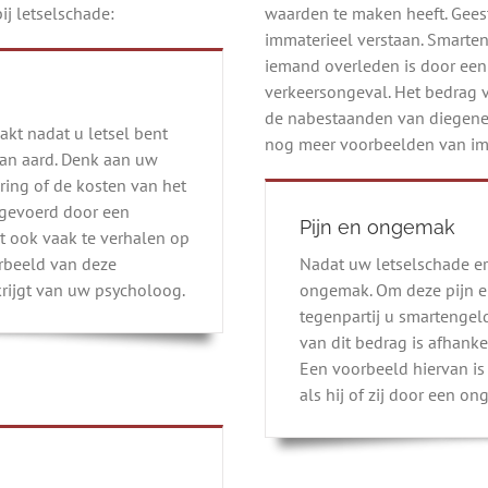
j letselschade:
waarden te maken heeft. Gees
immaterieel verstaan. Smarten
iemand overleden is door een
verkeersongeval. Het bedrag 
de nabestaanden van diegene 
kt nadat u letsel bent
nog meer voorbeelden van im
van aard. Denk aan uw
ring of de kosten van het
afgevoerd door een
Pijn en ongemak
t ook vaak te verhalen op
orbeeld van deze
Nadat uw letselschade er
krijgt van uw psycholoog.
ongemak. Om deze pijn e
tegenpartij u smartengel
van dit bedrag is afhankel
Een voorbeeld hiervan i
als hij of zij door een o