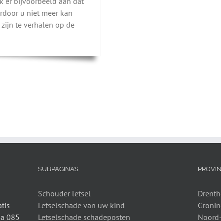
nk er bijvoorbeeld aan dat
rdoor u niet meer kan
 zijn te verhalen op de
SUBPAGINA’S
PROVIN
Schouder letsel
Drenth
tis
Letselschade van uw kind
Groni
ia 085
Letselschade schadeposten
Noord