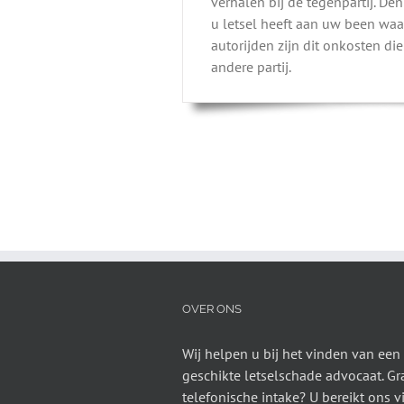
verhalen bij de tegenpartij. De
u letsel heeft aan uw been waa
autorijden zijn dit onkosten die
andere partij.
OVER ONS
Wij helpen u bij het vinden van een
geschikte letselschade advocaat. Gra
telefonische intake? U bereikt ons v