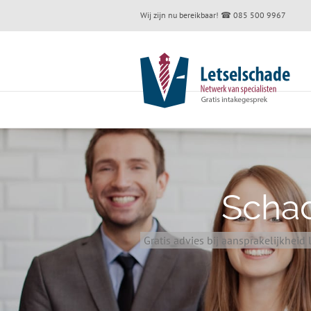
Skip
Wij zijn nu bereikbaar!
☎ 085 500 9967
to
content
Schad
Gratis advies bij aansprakelijkheid l