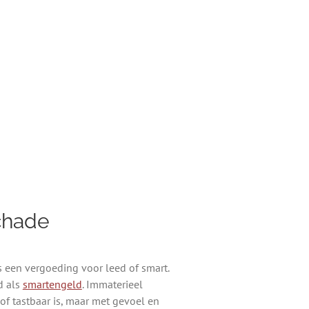
chade
s een vergoeding voor leed of smart.
d als
smartengeld
. Immaterieel
k of tastbaar is, maar met gevoel en