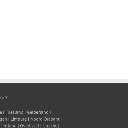
CIES
e
|
Friesland
|
Gelderland
|
ngen
|
Limburg
|
Noord-Brabant
|
-Holland
|
Overijssel
|
Utrecht
|