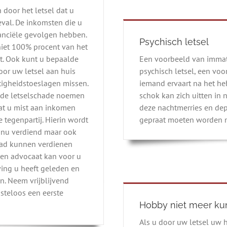
 door het letsel dat u
val. De inkomsten die u
anciële gevolgen hebben.
Psychisch letsel
iet 100% procent van het
t. Ook kunt u bepaalde
Een voorbeeld van immat
or uw letsel aan huis
psychisch letsel, een voo
tigheidstoeslagen missen.
iemand ervaart na het h
r de letselschade noemen
schok kan zich uitten in 
at u mist aan inkomen
deze nachtmerries en dep
 tegenpartij. Hierin wordt
gepraat moeten worden 
u nu verdiend maar ook
had kunnen verdienen
Een advocaat kan voor u
ing u heeft geleden en
en. Neem vrijblijvend
steloos een eerste
Hobby niet meer ku
Als u door uw letsel uw h