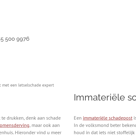
085 500 9976
t met een letselschade expert
Immateriële s
it te drukken, denk aan schade
Een
immateriële schadepost
i
komensderving
, maar ook aan
In de volksmond beter beken
enhuis. Hieronder vind u meer
houd in dat iets niet stoffelij