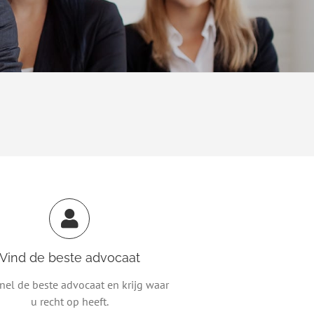
Vind de beste advocaat
nel de beste advocaat en krijg waar
u recht op heeft.