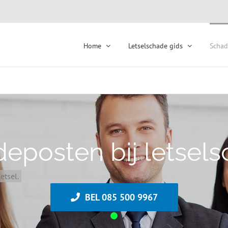
Home
Letselschade gids
Schad
eposten bij letsel
etsel.
BEL 085 500 9967