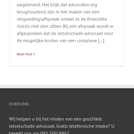
opgeleverd. Het blijk dat advocaten erg
terughoudend zijn in het maken van een
vergoedingsafspraak omdat ze de financiële
risico’s niet zien zitten. Bij zo’n afspraak wordt er
afgesproken dat de letselschade advocaat voor
de mogelijke kosten van een complexe [...]
Read More
OVER ONS
Wij helpen u bij het vinden van een geschikte
letselschade advocaat. Gratis telefonische intake? U
bereikt ons via 085 500 9967.