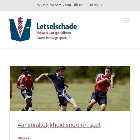
Skip
Wij zijn nu bereikbaar!
☎ 085 500 9967
to
content
Aansprakelijkheid sport en spel
Nieuws