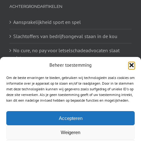
ACHTERGRONDARTIKELEN
Aansprakelijkheid sport en spel
Slachtoffers van bedrijfsongeval staan in de kou
No cure, no pay voor letselschadeadvocaten slaat
niet aan
Beheer toestemming
Om de beste ervaringen te bieden, gebruiken wij technologieën zoals cookies om
informatie over je apparaat op te slaan en/of te raadplegen. Door in te stemmen
PROVINCIES
met deze technologieën kunnen wij gegevens zoals surfgedrag of unieke ID's op
deze site verwerken. Als je geen toestemming geeft of uw toestemming intrekt,
Drenthe
|
Friesland
|
Gelderland
|
Groningen
|
Limburg
|
kan dit een nadelige invloed hebben op bepaalde functies en mogelijkheden.
Noord-Brabant
|
Noord-Holland
|
Overijssel
|
Utrecht
|
Zuid-Holland
|
Accepteren
Weigeren