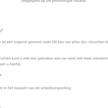
toegespitst op uw persoonlijke situatie.
n?
bij een ongeval gewond raakt. Dit kan van alles zijn: misschien br
isschien kunt u met een gebroken arm uw werk niet meer uitvoere
en u hierbij.
n.
e in het bepalen van de schadevergoeding.
.