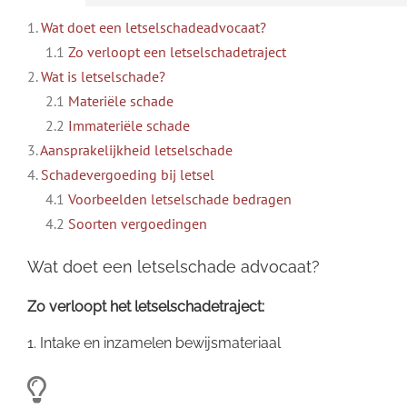
1.
Wat doet een letselschadeadvocaat?
1.1
Zo verloopt een letselschadetraject
2.
Wat is letselschade?
2.1
Materiële schade
2.2
Immateriële schade
3.
Aansprakelijkheid letselschade
4.
Schadevergoeding bij letsel
4.1
Voorbeelden letselschade bedragen
4.2
Soorten vergoedingen
Wat doet een letselschade advocaat?
Zo verloopt het letselschadetraject:
1. Intake en inzamelen bewijsmateriaal