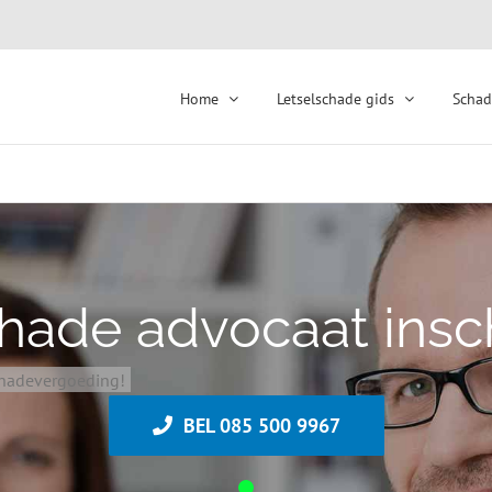
Home
Letselschade gids
Schad
chade advocaat insc
schadevergoeding!
BEL 085 500 9967