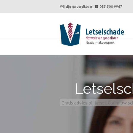
Skip
Wij zijn nu bereikbaar!
☎ 085 500 9967
to
content
Letsels
Gratis advies bij letsel. Claim uw 