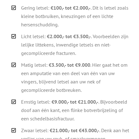
Gering letsel:
€100,- tot €2.000,-
. Dit is letsel zoals
kleine botbruiken, kneuzingen of een lichte
hersenschudding.
Licht letsel:
€2.000,- tot €3.500,-
. Voorbeelden zijn
lelijke littekens, inwendige letsels en niet-
gecompliceerde fracturen.
Matig letsel:
€3.500,- tot €9.000
. Hier gaat het om
een amputatie van een deel van één van uw
vingers, blijvend letsel aan uw nek of
gecompliceerde botbreuken.
Ernstig letsel:
€9.000,- tot €21.000,-
. Bijvoorbeeld
doof aan één kant, een flinke botverbrijzeling of
een schedelbasisfractuur.
Zwaar letsel:
€21.000,- tot €43.000,-
. Denk aan het
verlies van uw reuk- of smaakvermogen,