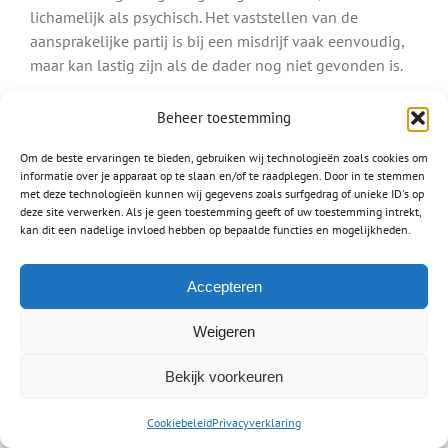
lichamelijk als psychisch. Het vaststellen van de
aansprakelijke partij is bij een misdrijf vaak eenvoudig,
maar kan lastig zijn als de dader nog niet gevonden is.
Ook letsel door een hondenbeetvalt onder een misdrijf.
Beheer toestemming
Bent u gebeten door een hond, dan is de eigenaar van
deze hond aansprakelijk.
Om de beste ervaringen te bieden, gebruiken wij technologieën zoals cookies om
informatie over je apparaat op te slaan en/of te raadplegen. Door in te stemmen
met deze technologieën kunnen wij gegevens zoals surfgedrag of unieke ID's op
Lees meer over:
deze site verwerken. Als je geen toestemming geeft of uw toestemming intrekt,
Letsel na een hondenbeet
kan dit een nadelige invloed hebben op bepaalde functies en mogelijkheden.
Schade na mishandeling
Accepteren
Letselschade medische fout
Waar mensen werken worden fouten gemaakt, zo ook
Weigeren
door dokters, artsen en chirurgen. Een
medische fout
Bekijk voorkeuren
verschilt van het stellen van een verkeerde diagnose en
het toedienen van een verkeerd medicijn tot het
Cookiebeleid
Privacyverklaring
amputeren van een verkeerd lichaamsdeel. Het is heel