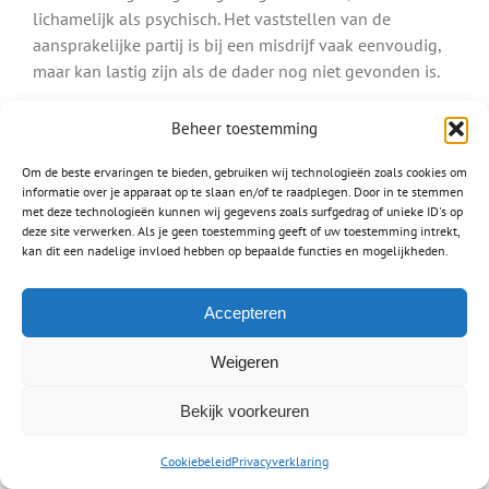
lichamelijk als psychisch. Het vaststellen van de
aansprakelijke partij is bij een misdrijf vaak eenvoudig,
maar kan lastig zijn als de dader nog niet gevonden is.
Ook letsel door een hondenbeetvalt onder een misdrijf.
Beheer toestemming
Bent u gebeten door een hond, dan is de eigenaar van
deze hond aansprakelijk.
Om de beste ervaringen te bieden, gebruiken wij technologieën zoals cookies om
informatie over je apparaat op te slaan en/of te raadplegen. Door in te stemmen
met deze technologieën kunnen wij gegevens zoals surfgedrag of unieke ID's op
Lees meer over:
deze site verwerken. Als je geen toestemming geeft of uw toestemming intrekt,
Letsel na een hondenbeet
kan dit een nadelige invloed hebben op bepaalde functies en mogelijkheden.
Schade na mishandeling
Accepteren
Letselschade medische fout
Waar mensen werken worden fouten gemaakt, zo ook
Weigeren
door dokters, artsen en chirurgen. Een
medische fout
Bekijk voorkeuren
verschilt van het stellen van een verkeerde diagnose en
het toedienen van een verkeerd medicijn tot het
Cookiebeleid
Privacyverklaring
amputeren van een verkeerd lichaamsdeel. Het is heel