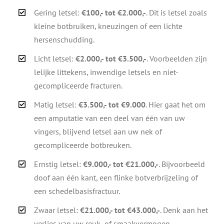
Gering letsel:
€100,- tot €2.000,-
. Dit is letsel zoals
kleine botbruiken, kneuzingen of een lichte
hersenschudding.
Licht letsel:
€2.000,- tot €3.500,-
. Voorbeelden zijn
lelijke littekens, inwendige letsels en niet-
gecompliceerde fracturen.
Matig letsel:
€3.500,- tot €9.000
. Hier gaat het om
een amputatie van een deel van één van uw
vingers, blijvend letsel aan uw nek of
gecompliceerde botbreuken.
Ernstig letsel:
€9.000,- tot €21.000,-
. Bijvoorbeeld
doof aan één kant, een flinke botverbrijzeling of
een schedelbasisfractuur.
Zwaar letsel:
€21.000,- tot €43.000,-
. Denk aan het
verlies van uw reuk- of smaakvermogen,