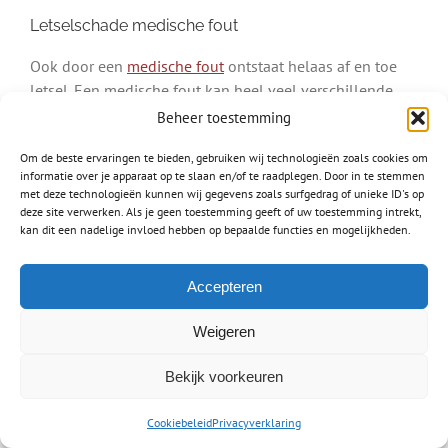
Letselschade medische fout
Ook door een
medische fout
ontstaat helaas af en toe
letsel. Een medische fout kan heel veel verschillende
dingen betekenen. Het stellen van een verkeerde
Beheer toestemming
diagnose bijvoorbeeld, waardoor u de juiste zorg wordt
Om de beste ervaringen te bieden, gebruiken wij technologieën zoals cookies om
onthouden. Dit kan natuurlijk grote gevolgen hebben.
informatie over je apparaat op te slaan en/of te raadplegen. Door in te stemmen
met deze technologieën kunnen wij gegevens zoals surfgedrag of unieke ID's op
Het vaststellen van een medische fout is wel enorm
deze site verwerken. Als je geen toestemming geeft of uw toestemming intrekt,
lastig. Dat komt omdat u moet kunnen aantonen dat uw
kan dit een nadelige invloed hebben op bepaalde functies en mogelijkheden.
zorgverlener echt onzorgvuldig heeft gehandeld en dat
het niet gewoon een oprechte fout. Schakel bij een
Accepteren
vermoeden op een medische fout daarom zeker ervaren
letselschade advocaten uit Zevenaar in.
Weigeren
Bekijk voorkeuren
Video: wat doet een
Cookiebeleid
Privacyverklaring
letselschadeadvocaat?