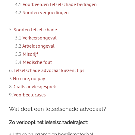
4.1
Voorbeelden letselschade bedragen
4.2
Soorten vergoedingen
5.
Soorten letselschade
5.1
Verkeersongeval
5.2
Arbeidsongeval
5.3
Misdrijf
5.4
Medische fout
6.
Letselschade advocaat kiezen: tips
7.
No cure, no pay
8.
Gratis adviesgesprek!
9.
Voorbeeldcases
Wat doet een letselschade advocaat?
Zo verloopt het letselschadetraject:
1. Intake en inzamelen bewijsmateriaal