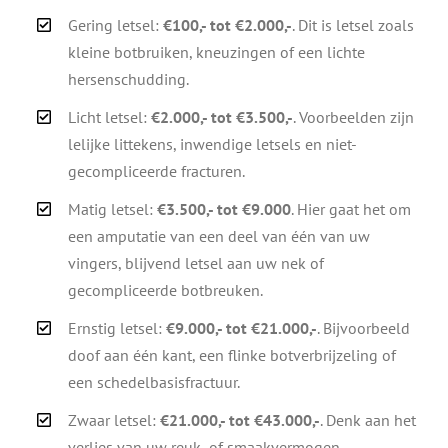
Gering letsel:
€100,- tot €2.000,-
. Dit is letsel zoals
kleine botbruiken, kneuzingen of een lichte
hersenschudding.
Licht letsel:
€2.000,- tot €3.500,-
. Voorbeelden zijn
lelijke littekens, inwendige letsels en niet-
gecompliceerde fracturen.
Matig letsel:
€3.500,- tot €9.000
. Hier gaat het om
een amputatie van een deel van één van uw
vingers, blijvend letsel aan uw nek of
gecompliceerde botbreuken.
Ernstig letsel:
€9.000,- tot €21.000,-
. Bijvoorbeeld
doof aan één kant, een flinke botverbrijzeling of
een schedelbasisfractuur.
Zwaar letsel:
€21.000,- tot €43.000,-
. Denk aan het
verlies van uw reuk- of smaakvermogen,