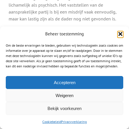
lichamelijk als psychisch. Het vaststellen van de
aansprakelijke partij is bij een misdrijf vaak eenvoudig,
maar kan lastig zijn als de dader nog niet gevonden is.
Ook letsel door een hondenbeetvalt onder een misdrijf.
Beheer toestemming
Bent u gebeten door een hond, dan is de eigenaar van
deze hond aansprakelijk.
Om de beste ervaringen te bieden, gebruiken wij technologieën zoals cookies om
informatie over je apparaat op te slaan en/of te raadplegen. Door in te stemmen
met deze technologieën kunnen wij gegevens zoals surfgedrag of unieke ID's op
Lees meer over:
deze site verwerken. Als je geen toestemming geeft of uw toestemming intrekt,
Letsel na een hondenbeet
kan dit een nadelige invloed hebben op bepaalde functies en mogelijkheden.
Schade na mishandeling
Accepteren
Letselschade medische fout
Waar mensen werken worden fouten gemaakt, zo ook
Weigeren
door dokters, artsen en chirurgen. Een
medische fout
Bekijk voorkeuren
verschilt van het stellen van een verkeerde diagnose en
het toedienen van een verkeerd medicijn tot het
Cookiebeleid
Privacyverklaring
amputeren van een verkeerd lichaamsdeel. Het is heel