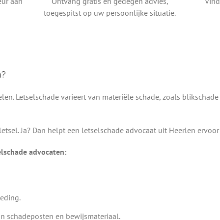
eur aan
Ontvang gratis en gedegen advies,
Vind
toegespitst op uw persoonlijke situatie.
n?
en. Letselschade varieert van materiële schade, zoals blikschade 
 letsel. Ja? Dan helpt een letselschade advocaat uit Heerlen ervo
selschade advocaten:
eding.
an schadeposten en bewijsmateriaal.