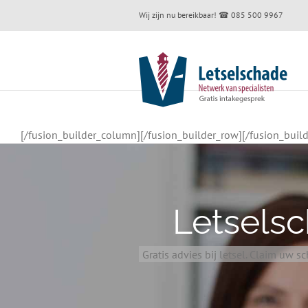
Skip
Wij zijn nu bereikbaar!
☎ 085 500 9967
to
content
[/fusion_builder_column][/fusion_builder_row][/fusion_build
Letsels
Gratis advies bij letsel. Claim uw 