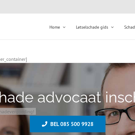
Home
Letselschade gids
Schad
er_container]
chade advocaat insc
schadevergoeding!
BEL 085 500 9928