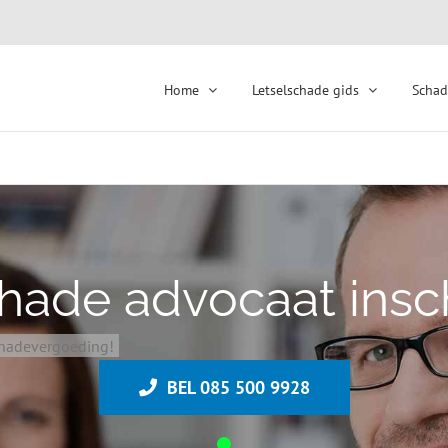
Home
Letselschade gids
Schad
chade advocaat insc
schadevergoeding!
BEL 085 500 9928