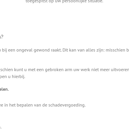
toegespitst op uw persoonlijke situatie.
n?
bij een ongeval gewond raakt. Dit kan van alles zijn: misschien br
isschien kunt u met een gebroken arm uw werk niet meer uitvoere
en u hierbij.
elen.
e in het bepalen van de schadevergoeding.
.