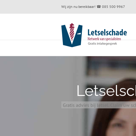
Skip
Wij zijn nu bereikbaar!
☎ 085 500 9967
to
content
Letsels
Gratis advies bij letsel. Claim uw 