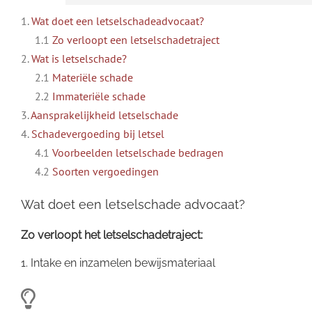
1.
Wat doet een letselschadeadvocaat?
1.1
Zo verloopt een letselschadetraject
2.
Wat is letselschade?
2.1
Materiële schade
2.2
Immateriële schade
3.
Aansprakelijkheid letselschade
4.
Schadevergoeding bij letsel
4.1
Voorbeelden letselschade bedragen
4.2
Soorten vergoedingen
Wat doet een letselschade advocaat?
Zo verloopt het letselschadetraject:
1. Intake en inzamelen bewijsmateriaal