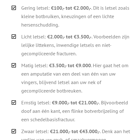
Gering letsel:
€100,- tot €2.000,-
. Dit is letsel zoals
kleine botbruiken, kneuzingen of een lichte
hersenschudding.
Licht letsel:
€2.000,- tot €3.500,-
. Voorbeelden zijn
lelijke littekens, inwendige letsels en niet-
gecompliceerde fracturen.
Matig letsel:
€3.500,- tot €9.000
. Hier gaat het om
een amputatie van een deel van één van uw
vingers, blijvend letsel aan uw nek of
gecompliceerde botbreuken.
Ernstig letsel:
€9.000,- tot €21.000,-
. Bijvoorbeeld
doof aan één kant, een flinke botverbrijzeling of
een schedelbasisfractuur.
Zwaar letsel:
€21.000,- tot €43.000,-
. Denk aan het
verlies van uw reuk- of smaakvermogen,