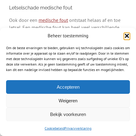
Letselschade medische fout
Ook door een
medische fout
ontstaat helaas af en toe
letsel. Een medische fout kan heel veel verschillende
dingen betekenen. Het stellen van een verkeerde
Beheer toestemming
diagnose bijvoorbeeld, waardoor u de juiste zorg wordt
Om de beste ervaringen te bieden, gebruiken wij technologieën zoals cookies om
onthouden. Dit kan natuurlijk grote gevolgen hebben.
informatie over je apparaat op te slaan en/of te raadplegen. Door in te stemmen
met deze technologieën kunnen wij gegevens zoals surfgedrag of unieke ID's op
Het vaststellen van een medische fout is wel enorm
deze site verwerken. Als je geen toestemming geeft of uw toestemming intrekt,
lastig. Dat komt omdat u moet kunnen aantonen dat uw
kan dit een nadelige invloed hebben op bepaalde functies en mogelijkheden.
zorgverlener echt onzorgvuldig heeft gehandeld en dat
het niet gewoon een oprechte fout. Schakel bij een
Accepteren
vermoeden op een medische fout daarom zeker ervaren
letselschade advocaten uit Den Helder in.
Weigeren
Bekijk voorkeuren
Video: wat doet een
Cookiebeleid
Privacyverklaring
letselschadeadvocaat?