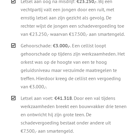
Letsel aan oog na misdrijf:
€23.250,-
. Bij een
vechtpartij valt een jongen door een ruit, met
ernstig letsel aan zijn gezicht als gevolg. De
rechter wijst de jongen een schadevergoeding toe
van €23.250,- waarvan €17.500,- aan smartengeld.
Gehoorschade:
€3.000,-
. Een cellist loopt
gehoorschade op tijdens zijn werkzaamheden. Het
orkest was op de hoogte van een te hoog
geluidsniveau maar verzuimde maatregelen te
treffen. Hierdoor kreeg de cellist een vergoeding
van €3.000,-.
Letsel aan voet:
€41.318
. Door een val tijdens
werkzaamheden breekt een bouwvakker drie tenen
en ontwricht hij zijn grote teen. De
schadevergoeding bestaat onder andere uit
€7.500,- aan smartengeld.