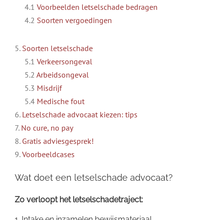
4.1
Voorbeelden letselschade bedragen
4.2
Soorten vergoedingen
5.
Soorten letselschade
5.1
Verkeersongeval
5.2
Arbeidsongeval
5.3
Misdrijf
5.4
Medische fout
6.
Letselschade advocaat kiezen: tips
7.
No cure, no pay
8.
Gratis adviesgesprek!
9.
Voorbeeldcases
Wat doet een letselschade advocaat?
Zo verloopt het letselschadetraject:
1. Intake en inzamelen bewijsmateriaal