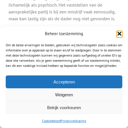
lichamelijk als psychisch. Het vaststellen van de
aansprakelijke partij is bij een misdrijf vaak eenvoudig,
maar kan lastig zijn als de dader nog niet gevonden is.
Ook letsel door een hondenbeetvalt onder een misdrijf.
Beheer toestemming
Bent u gebeten door een hond, dan is de eigenaar van
deze hond aansprakelijk.
Om de beste ervaringen te bieden, gebruiken wij technologieën zoals cookies om
informatie over je apparaat op te slaan en/of te raadplegen. Door in te stemmen
met deze technologieën kunnen wij gegevens zoals surfgedrag of unieke ID's op
Lees meer over:
deze site verwerken. Als je geen toestemming geeft of uw toestemming intrekt,
Letsel na een hondenbeet
kan dit een nadelige invloed hebben op bepaalde functies en mogelijkheden.
Schade na mishandeling
Accepteren
Letselschade medische fout
Waar mensen werken worden fouten gemaakt, zo ook
Weigeren
door dokters, artsen en chirurgen. Een
medische fout
Bekijk voorkeuren
verschilt van het stellen van een verkeerde diagnose en
het toedienen van een verkeerd medicijn tot het
Cookiebeleid
Privacyverklaring
amputeren van een verkeerd lichaamsdeel. Het is heel