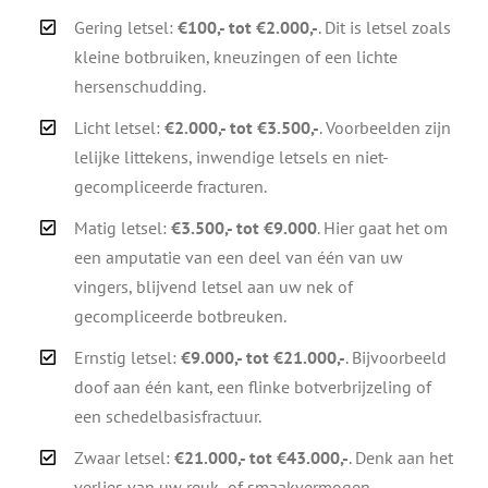
Gering letsel:
€100,- tot €2.000,-
. Dit is letsel zoals
kleine botbruiken, kneuzingen of een lichte
hersenschudding.
Licht letsel:
€2.000,- tot €3.500,-
. Voorbeelden zijn
lelijke littekens, inwendige letsels en niet-
gecompliceerde fracturen.
Matig letsel:
€3.500,- tot €9.000
. Hier gaat het om
een amputatie van een deel van één van uw
vingers, blijvend letsel aan uw nek of
gecompliceerde botbreuken.
Ernstig letsel:
€9.000,- tot €21.000,-
. Bijvoorbeeld
doof aan één kant, een flinke botverbrijzeling of
een schedelbasisfractuur.
Zwaar letsel:
€21.000,- tot €43.000,-
. Denk aan het
verlies van uw reuk- of smaakvermogen,