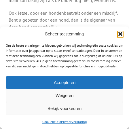
maar kan lastig zijn als de dader nog niet gevonden is.
Ook letsel door een hondenbeetvalt onder een misdrijf.
Bent u gebeten door een hond, dan is de eigenaar van
deze hond aansprakelijk.
Beheer toestemming
Lees meer over:
Om de beste ervaringen te bieden, gebruiken wij technologieën zoals cookies om
Letsel na een hondenbeet
informatie over je apparaat op te slaan en/of te raadplegen. Door in te stemmen
Schade na mishandeling
met deze technologieën kunnen wij gegevens zoals surfgedrag of unieke ID's op
deze site verwerken. Als je geen toestemming geeft of uw toestemming intrekt,
Letselschade medische fout
kan dit een nadelige invloed hebben op bepaalde functies en mogelijkheden.
Waar mensen werken worden fouten gemaakt, zo ook
Accepteren
door dokters, artsen en chirurgen. Een
medische fout
verschilt van het stellen van een verkeerde diagnose en
Weigeren
het toedienen van een verkeerd medicijn tot het
amputeren van een verkeerd lichaamsdeel. Het is heel
Bekijk voorkeuren
lastig om de aansprakelijkheid bij een medische fout
vast te stellen, omdat u moet bewijzen dat uw
Cookiebeleid
Privacyverklaring
hulpverlener onzorgvuldig te werk is gegaan en er geen