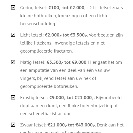
Gering letsel:
€100,- tot €2.000,-
. Dit is letsel zoals
kleine botbruiken, kneuzingen of een lichte
hersenschudding.
Licht letsel:
€2.000,- tot €3.500,-
. Voorbeelden zijn
lelijke littekens, inwendige letsels en niet-
gecompliceerde fracturen.
Matig letsel:
€3.500,- tot €9.000
. Hier gaat het om
een amputatie van een deel van één van uw
vingers, blijvend letsel aan uw nek of
gecompliceerde botbreuken.
Ernstig letsel:
€9.000,- tot €21.000,-
. Bijvoorbeeld
doof aan één kant, een flinke botverbrijzeling of
een schedelbasisfractuur.
Zwaar letsel:
€21.000,- tot €43.000,-
. Denk aan het
verlies van uw reuk- of smaakvermogen,