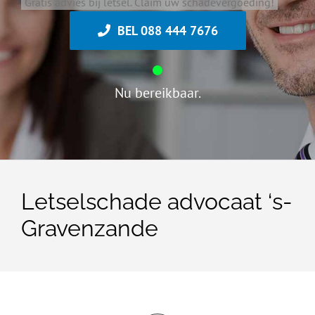
Gratis advies bij letsel. Claim uw schadevergoeding!
BEL 088 444 7676
Nu bereikbaar.
Letselschade advocaat ‘s-
Gravenzande