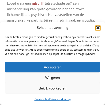
Loopt u na een
misdrijf
letselschade op? Een
mishandeling kan grote gevolgen hebben, zowel
lichamelijk als psychisch. Het vaststellen van de
aansprakelijke partij is bij een misdrijf vaak eenvoudig,
maar kan lastig zijn als de dader nog niet gevonden is.
Beheer toestemming
Ook letsel door een hondenbeetvalt onder een misdrijf.
Om de beste ervaringen te bieden, gebruiken wij technologieën zoals cookies om
Bent u gebeten door een hond, dan is de eigenaar van
informatie over je apparaat op te slaan en/of te raadplegen. Door in te stemmen
met deze technologieën kunnen wij gegevens zoals surfgedrag of unieke ID's op
deze hond aansprakelijk.
deze site verwerken. Als je geen toestemming geeft of uw toestemming intrekt,
kan dit een nadelige invloed hebben op bepaalde functies en mogelijkheden.
Lees meer over:
Letsel na een hondenbeet
Accepteren
Schade na mishandeling
Weigeren
Letselschade medische fout
Waar mensen werken worden fouten gemaakt, zo ook
Bekijk voorkeuren
door dokters, artsen en chirurgen. Een
medische fout
Cookiebeleid
Privacyverklaring
verschilt van het stellen van een verkeerde diagnose en