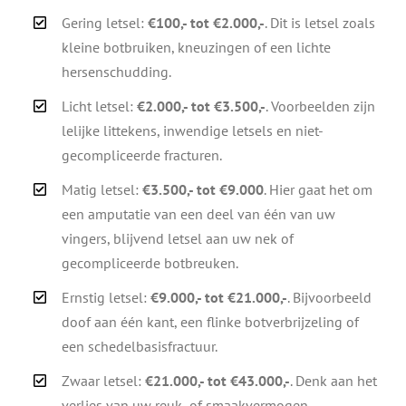
Gering letsel:
€100,- tot €2.000,-
. Dit is letsel zoals
kleine botbruiken, kneuzingen of een lichte
hersenschudding.
Licht letsel:
€2.000,- tot €3.500,-
. Voorbeelden zijn
lelijke littekens, inwendige letsels en niet-
gecompliceerde fracturen.
Matig letsel:
€3.500,- tot €9.000
. Hier gaat het om
een amputatie van een deel van één van uw
vingers, blijvend letsel aan uw nek of
gecompliceerde botbreuken.
Ernstig letsel:
€9.000,- tot €21.000,-
. Bijvoorbeeld
doof aan één kant, een flinke botverbrijzeling of
een schedelbasisfractuur.
Zwaar letsel:
€21.000,- tot €43.000,-
. Denk aan het
verlies van uw reuk- of smaakvermogen,