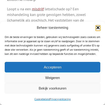
Loopt u na een
misdrijf
letselschade op? Een
mishandeling kan grote gevolgen hebben, zowel
lichamelijk als psychisch. Het vaststellen van de
aansprakelijke partij is bij een misdrijf vaak eenvoudig,
Beheer toestemming
maar kan lastig zijn als de dader nog niet gevonden is.
Om de beste ervaringen te bieden, gebruiken wij technologieën zoals cookies om
Ook letsel door een hondenbeetvalt onder een misdrijf.
informatie over je apparaat op te slaan en/of te raadplegen. Door in te stemmen
met deze technologieën kunnen wij gegevens zoals surfgedrag of unieke ID's op
Bent u gebeten door een hond, dan is de eigenaar van
deze site verwerken. Als je geen toestemming geeft of uw toestemming intrekt,
deze hond aansprakelijk.
kan dit een nadelige invloed hebben op bepaalde functies en mogelijkheden.
Lees meer over:
Accepteren
Letsel na een hondenbeet
Schade na mishandeling
Weigeren
Letselschade medische fout
Bekijk voorkeuren
Waar mensen werken worden fouten gemaakt, zo ook
Cookiebeleid
Privacyverklaring
door dokters, artsen en chirurgen. Een
medische fout