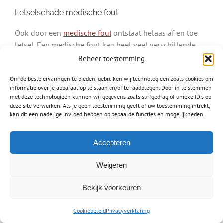
Letselschade medische fout
Ook door een
medische fout
ontstaat helaas af en toe
letsel. Een medische fout kan heel veel verschillende
dingen betekenen. Het stellen van een verkeerde
Beheer toestemming
diagnose bijvoorbeeld, waardoor u de juiste zorg wordt
Om de beste ervaringen te bieden, gebruiken wij technologieën zoals cookies om
onthouden. Dit kan natuurlijk grote gevolgen hebben.
informatie over je apparaat op te slaan en/of te raadplegen. Door in te stemmen
met deze technologieën kunnen wij gegevens zoals surfgedrag of unieke ID's op
Het vaststellen van een medische fout is wel enorm
deze site verwerken. Als je geen toestemming geeft of uw toestemming intrekt,
lastig. Dat komt omdat u moet kunnen aantonen dat uw
kan dit een nadelige invloed hebben op bepaalde functies en mogelijkheden.
zorgverlener echt onzorgvuldig heeft gehandeld en dat
het niet gewoon een oprechte fout. Schakel bij een
Accepteren
vermoeden op een medische fout daarom zeker ervaren
letselschade advocaten uit Tilburg in.
Weigeren
Bekijk voorkeuren
Video: wat doet een
Cookiebeleid
Privacyverklaring
letselschadeadvocaat?