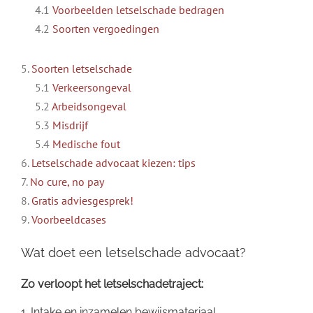
4.1
Voorbeelden letselschade bedragen
4.2
Soorten vergoedingen
5.
Soorten letselschade
5.1
Verkeersongeval
5.2
Arbeidsongeval
5.3
Misdrijf
5.4
Medische fout
6.
Letselschade advocaat kiezen: tips
7.
No cure, no pay
8.
Gratis adviesgesprek!
9.
Voorbeeldcases
Wat doet een letselschade advocaat?
Zo verloopt het letselschadetraject:
1. Intake en inzamelen bewijsmateriaal