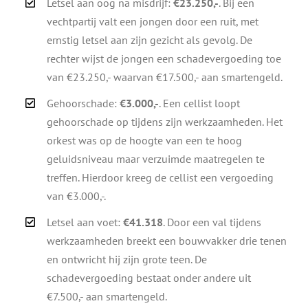
Letsel aan oog na misdrijf:
€23.250,-
. Bij een
vechtpartij valt een jongen door een ruit, met
ernstig letsel aan zijn gezicht als gevolg. De
rechter wijst de jongen een schadevergoeding toe
van €23.250,- waarvan €17.500,- aan smartengeld.
Gehoorschade:
€3.000,-
. Een cellist loopt
gehoorschade op tijdens zijn werkzaamheden. Het
orkest was op de hoogte van een te hoog
geluidsniveau maar verzuimde maatregelen te
treffen. Hierdoor kreeg de cellist een vergoeding
van €3.000,-.
Letsel aan voet:
€41.318
. Door een val tijdens
werkzaamheden breekt een bouwvakker drie tenen
en ontwricht hij zijn grote teen. De
schadevergoeding bestaat onder andere uit
€7.500,- aan smartengeld.