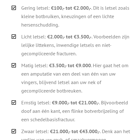
Gering letsel:
€100,- tot €2.000,-
. Dit is letsel zoals
kleine botbruiken, kneuzingen of een lichte
hersenschudding.
Licht letsel:
€2.000,- tot €3.500,-
. Voorbeelden zijn
lelijke littekens, inwendige letsels en niet-
gecompliceerde fracturen.
Matig letsel:
€3.500,- tot €9.000
. Hier gaat het om
een amputatie van een deel van één van uw
vingers, blijvend letsel aan uw nek of
gecompliceerde botbreuken.
Ernstig letsel:
€9.000,- tot €21.000,-
. Bijvoorbeeld
doof aan één kant, een flinke botverbrijzeling of
een schedelbasisfractuur.
Zwaar letsel:
€21.000,- tot €43.000,-
. Denk aan het
verlies van uw reuk- of smaakvermogen,