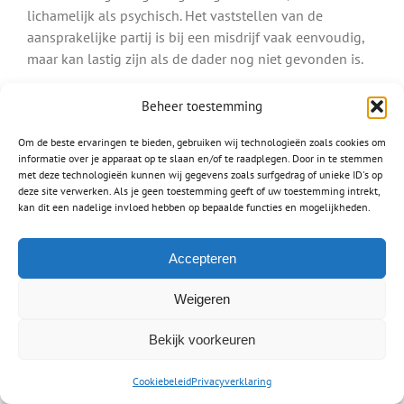
lichamelijk als psychisch. Het vaststellen van de
aansprakelijke partij is bij een misdrijf vaak eenvoudig,
maar kan lastig zijn als de dader nog niet gevonden is.
Ook letsel door een hondenbeetvalt onder een misdrijf.
Beheer toestemming
Bent u gebeten door een hond, dan is de eigenaar van
deze hond aansprakelijk.
Om de beste ervaringen te bieden, gebruiken wij technologieën zoals cookies om
informatie over je apparaat op te slaan en/of te raadplegen. Door in te stemmen
met deze technologieën kunnen wij gegevens zoals surfgedrag of unieke ID's op
Lees meer over:
deze site verwerken. Als je geen toestemming geeft of uw toestemming intrekt,
Letsel na een hondenbeet
kan dit een nadelige invloed hebben op bepaalde functies en mogelijkheden.
Schade na mishandeling
Accepteren
Letselschade medische fout
Waar mensen werken worden fouten gemaakt, zo ook
Weigeren
door dokters, artsen en chirurgen. Een
medische fout
Bekijk voorkeuren
verschilt van het stellen van een verkeerde diagnose en
het toedienen van een verkeerd medicijn tot het
Cookiebeleid
Privacyverklaring
amputeren van een verkeerd lichaamsdeel. Het is heel