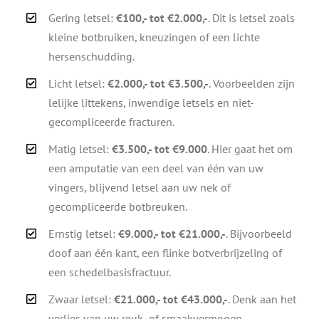
Gering letsel:
€100,- tot €2.000,-
. Dit is letsel zoals
kleine botbruiken, kneuzingen of een lichte
hersenschudding.
Licht letsel:
€2.000,- tot €3.500,-
. Voorbeelden zijn
lelijke littekens, inwendige letsels en niet-
gecompliceerde fracturen.
Matig letsel:
€3.500,- tot €9.000
. Hier gaat het om
een amputatie van een deel van één van uw
vingers, blijvend letsel aan uw nek of
gecompliceerde botbreuken.
Ernstig letsel:
€9.000,- tot €21.000,-
. Bijvoorbeeld
doof aan één kant, een flinke botverbrijzeling of
een schedelbasisfractuur.
Zwaar letsel:
€21.000,- tot €43.000,-
. Denk aan het
verlies van uw reuk- of smaakvermogen,