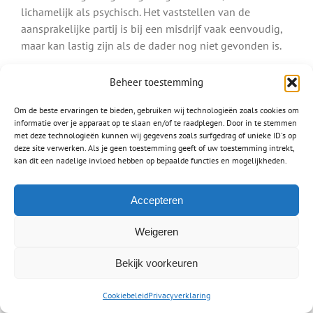
lichamelijk als psychisch. Het vaststellen van de
aansprakelijke partij is bij een misdrijf vaak eenvoudig,
maar kan lastig zijn als de dader nog niet gevonden is.
Ook letsel door een hondenbeetvalt onder een misdrijf.
Beheer toestemming
Bent u gebeten door een hond, dan is de eigenaar van
deze hond aansprakelijk.
Om de beste ervaringen te bieden, gebruiken wij technologieën zoals cookies om
informatie over je apparaat op te slaan en/of te raadplegen. Door in te stemmen
met deze technologieën kunnen wij gegevens zoals surfgedrag of unieke ID's op
Lees meer over:
deze site verwerken. Als je geen toestemming geeft of uw toestemming intrekt,
Letsel na een hondenbeet
kan dit een nadelige invloed hebben op bepaalde functies en mogelijkheden.
Schade na mishandeling
Accepteren
Letselschade medische fout
Waar mensen werken worden fouten gemaakt, zo ook
Weigeren
door dokters, artsen en chirurgen. Een
medische fout
Bekijk voorkeuren
verschilt van het stellen van een verkeerde diagnose en
het toedienen van een verkeerd medicijn tot het
Cookiebeleid
Privacyverklaring
amputeren van een verkeerd lichaamsdeel. Het is heel